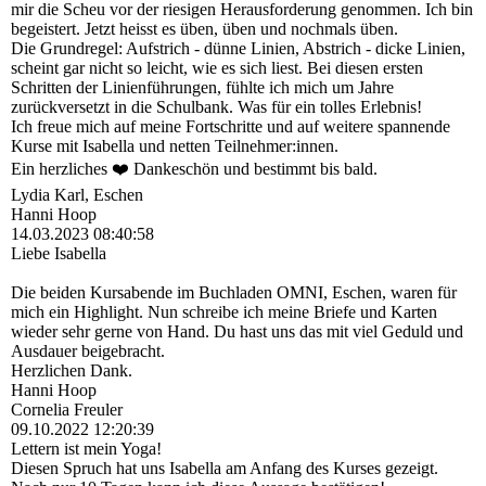
mir die Scheu vor der riesigen Herausforderung genommen. Ich bin
begeistert. Jetzt heisst es üben, üben und nochmals üben.
Die Grundregel: Aufstrich - dünne Linien, Abstrich - dicke Linien,
scheint gar nicht so leicht, wie es sich liest. Bei diesen ersten
Schritten der Linienführungen, fühlte ich mich um Jahre
zurückversetzt in die Schulbank. Was für ein tolles Erlebnis!
Ich freue mich auf meine Fortschritte und auf weitere spannende
Kurse mit Isabella und netten Teilnehmer:innen.
Ein herzliches ❤️ Dankeschön und bestimmt bis bald.
Lydia Karl, Eschen
Hanni Hoop
14.03.2023
08:40:58
Liebe Isabella
Die beiden Kursabende im Buchladen OMNI, Eschen, waren für
mich ein Highlight. Nun schreibe ich meine Briefe und Karten
wieder sehr gerne von Hand. Du hast uns das mit viel Geduld und
Ausdauer beigebracht.
Herzlichen Dank.
Hanni Hoop
Cornelia Freuler
09.10.2022
12:20:39
Lettern ist mein Yoga!
Diesen Spruch hat uns Isabella am Anfang des Kurses gezeigt.