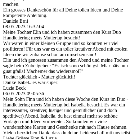
machen.
Ein grosses Dankeschön für all Deine tollen Ideen und Deine
kompetente Anleitung.
Daniela Erni
08.05.2023
16:32:04
Meine Tochter Elin und ich haben zusammen den Kurs Duo
Handlettering meets Muttertag besucht!
Wir waren in einer kleinen Gruppe und so konnten wir viel
profitieren! Für uns war es ein toller kreativer Abend mit coolen
Ideen die wir zuhause schon am umsetzen sind!
Elin und ich genossen zusammen den Abend und meine Tochter
sagte beim Zubettgehen: "Es isch sooo schön gsi. Miar häts uuu
guat gfalla! Machemer das wiederamol?"
Tochter glücklich - Mutter glücklich!
Danke Isabel...es war super!
Luzia Beck
06.05.2023
09:05:36
Mein Sohn Finn und ich haben diese Woche den Kurs im Duo -
Handlettering meets Muttertag bei Isabella besucht. Es war ein
interessanter, kreativer, lustiger und gemütlicher (und doch
speditiver) Abend. Isabella, du hast einmal mehr so schöne
Vorlagen und Ideen vorbereitet. So konnten wir viele
wunderschöne Karten und Geschenke mit nach Hause nehmen.
Vielen herzlichen Dank, dass du deine Leidenschaft mit uns teilst.
Liebe Grüsse Finn & Luzia