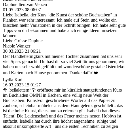
Daphne Iten-van Velzen
01.05.2023
08:06:07
Liebe Isabella, der Kurs "die Kunst der schöne Buchstaben" in
Planken war sehr interessant. Ich male auf Stein und wollte ein
bisschen mehr Variationen in der Schrift bringen. Ich habe sehr gute
Tipps von dir bekommen und habe auch einige Ideen umsetzen
können.
Liebe Grüsse Daphne
Nicole Wanger
30.03.2023
21:06:21
Der Handletteringkurs mit meiner Tochter zusammen hat uns sehr
viel Spass gemacht. Du hast dir so viel Zeit für uns genommen; wir
haben uns sehr wohl gefühlt und wunderschöne gestalte Osterdeko
und Karten nach Hause genommen. Danke dafür!❤️
Lydia Karl
16.03.2023
15:01:27
🌹„bellalettern“🌹 eröffnete mir im kürzlich stattgefundenen Kurs
im Buchladen OMNI in Eschen, eine völlig neue Welt der
Buchstaben! Kunstvoll geschriebene Wörter auf das Papier zu
zaubern, scheinbar mühelos aus dem Handgelenk geschüttelt - das
ist die hohe Kunst, die es nun zu erlernen gilt. Isabella hat dieses
Talent! Die Leidenschaft und das Feuer meines neuen Hobbys ist
entfacht. Isabella hat durch ihre höchst angenehme, ruhige und
absolut unkomplizierte Art - uns die ersten Techniken zu zeigen -