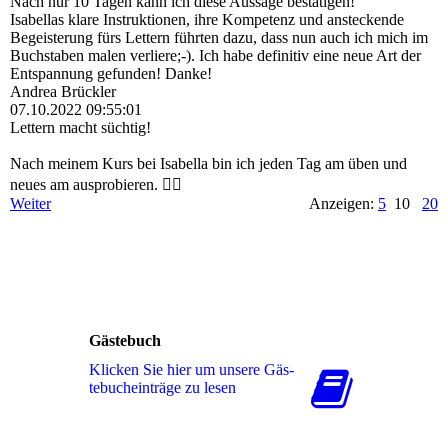
Nach nur 10 Tagen kann ich diese Aussage bestätigen!
Isabellas klare Instruktionen, ihre Kompetenz und ansteckende
Begeisterung fürs Lettern führten dazu, dass nun auch ich mich im
Buchstaben malen verliere;-). Ich habe definitiv eine neue Art der
Entspannung gefunden! Danke!
Andrea Brückler
07.10.2022
09:55:01
Lettern macht süchtig!
Nach meinem Kurs bei Isabella bin ich jeden Tag am üben und
neues am ausprobieren. 👍🏻
Weiter
Anzeigen:
5
10
20
Gästebuch
Klicken Sie hier um unsere Gäs­
te­buch­ein­trä­ge zu lesen